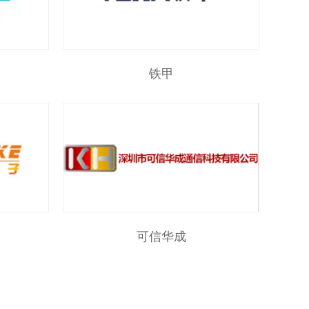
铁甲
可信华成