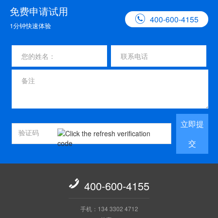
免费申请试用

400-600-4155
1分钟快速体验
立即提
交

400-600-4155
手机：134 3302 4712