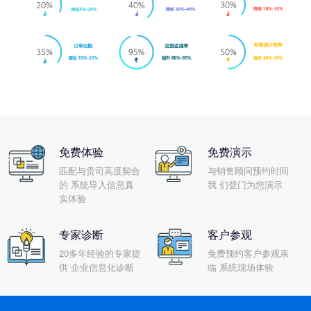
免费体验
免费演示
匹配与贵司高度契合
与销售顾问预约时间
的 系统导入信息真
我 们登门为您演示
实体验
专家诊断
客户参观
20多年经验的专家提
免费预约客户参观亲
供 企业信息化诊断
临 系统现场体验