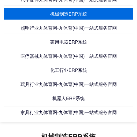
机械制造ERP系统
照明行业九体育网-九体育(中国)一站式服务官网
家用电器ERP系统
医疗器械九体育网-九体育(中国)一站式服务官网
化工行业ERP系统
玩具行业九体育网-九体育(中国)一站式服务官网
机器人ERP系统
家具行业九体育网-九体育(中国)一站式服务官网
机械制造ERP系统