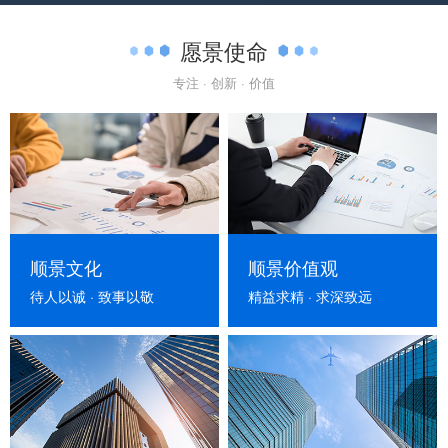
愿景使命
专注 · 创新 · 价值
顺景文化
顺景价值观
待人以诚 · 致事以敬
精益求精 · 求深致远