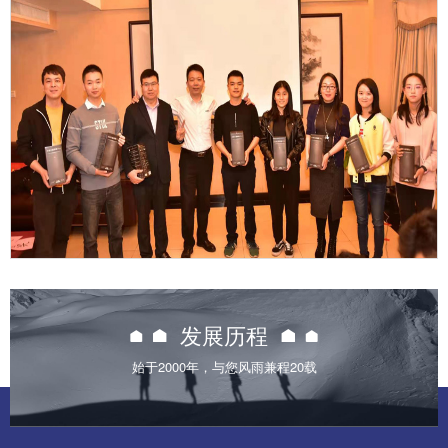

发展历程
始于2000年，与您风雨兼程20载