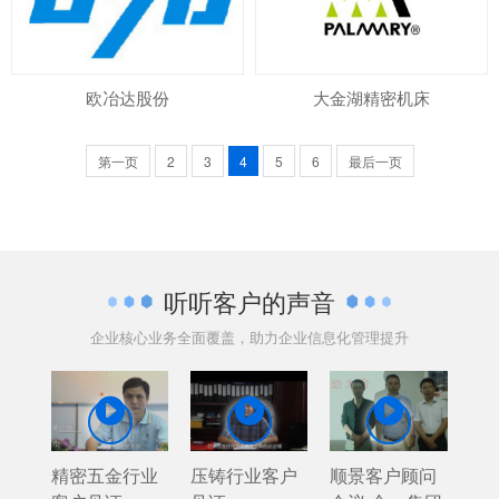
欧冶达股份
大金湖精密机床
第一页
2
3
4
5
6
最后一页
听听客户的声音
企业核心业务全面覆盖，助力企业信息化管理提升



精密五金行业
压铸行业客户
顺景客户顾问