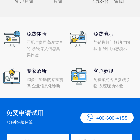
客户见证
见证
会议-合一集团
免费体验
免费演示
匹配与贵司高度契合
与销售顾问预约时间
的 系统导入信息真
我 们登门为您演示
实体验
专家诊断
客户参观
20多年经验的专家提
免费预约客户参观亲
供 企业信息化诊断
临 系统现场体验
免费申请试用

400-600-4155
1分钟快速体验