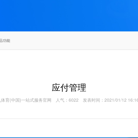
品功能
应付管理
九体育(中国)一站式服务官网
人气：6022
发表时间：2021/01/12 16:16