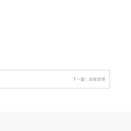
下一篇：
应收管理