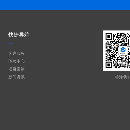
快捷导航
客户服务
体验中心
项目案例
新闻资讯
关注我