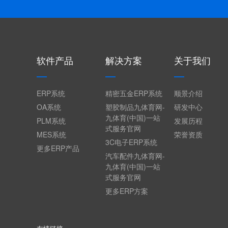
软件产品
解决方案
关于我们
ERP系统
精密五金ERP系统
顺景介绍
OA系统
塑胶制品九体育网-
研发中心
九体育(中国)一站
PLM系统
发展历程
式服务官网
MES系统
荣誉资质
3C电子ERP系统
更多ERP产品
汽车配件九体育网-
九体育(中国)一站
式服务官网
更多ERP方案