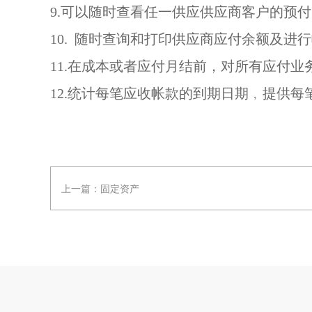
9.
可以随时查看任一供应供应商客户的预付
10.
随时查询和打印供应商应付余额及进行
11.
在成本或者应付月结前，对所有应付业
12.
统计每笔应收帐款的到期日期﹐提供每
上一篇：
固定资产