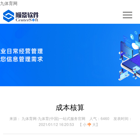
九体育网
成本核算
来源： 九体育网-九体育(中国)一站式服务官网
人气：6460
发表时间：
2021/01/12 16:20:53
【
小
中
大
】