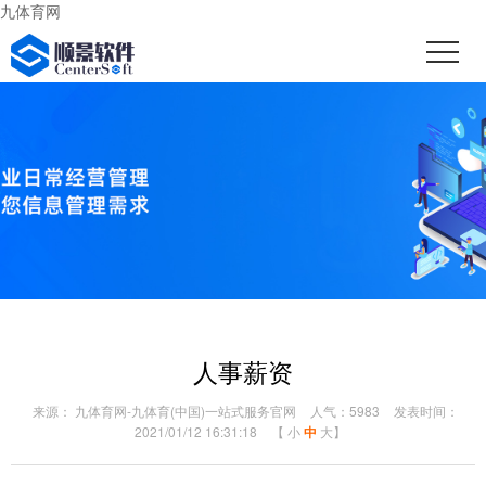
九体育网
人事薪资
来源： 九体育网-九体育(中国)一站式服务官网
人气：5983
发表时间：
2021/01/12 16:31:18
【
小
中
大
】