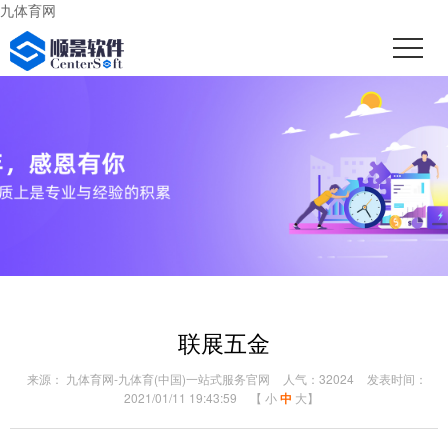
九体育网
联展五金
来源： 九体育网-九体育(中国)一站式服务官网
人气：32024
发表时间：
2021/01/11 19:43:59
【
小
中
大
】