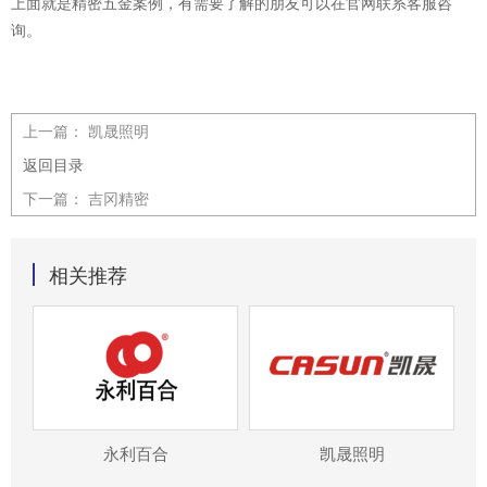
上面就是精密五金案例，有需要了解的朋友可以在官网联系客服咨
询。
上一篇：
凯晟照明
返回目录
下一篇：
吉冈精密
相关推荐
永利百合
凯晟照明