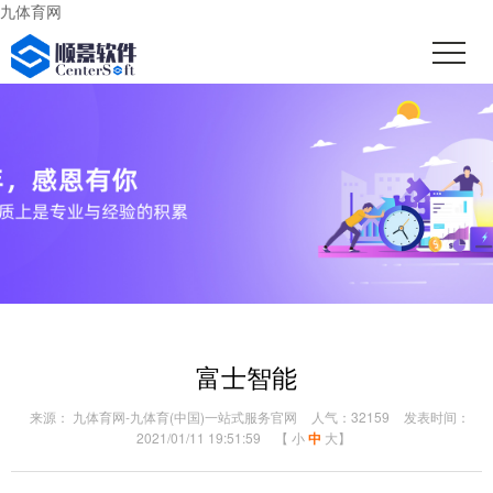
九体育网
富士智能
来源： 九体育网-九体育(中国)一站式服务官网
人气：32159
发表时间：
2021/01/11 19:51:59
【
小
中
大
】