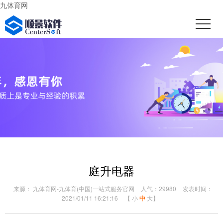
九体育网
庭升电器
来源： 九体育网-九体育(中国)一站式服务官网
人气：29980
发表时间：
2021/01/11 16:21:16
【
小
中
大
】