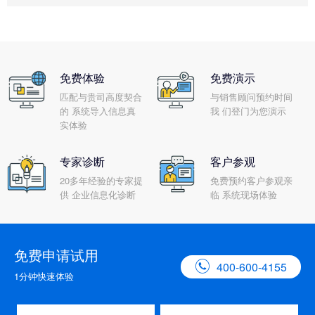
免费体验
免费演示
匹配与贵司高度契合
与销售顾问预约时间
的 系统导入信息真
我 们登门为您演示
实体验
专家诊断
客户参观
20多年经验的专家提
免费预约客户参观亲
供 企业信息化诊断
临 系统现场体验
免费申请试用

400-600-4155
1分钟快速体验