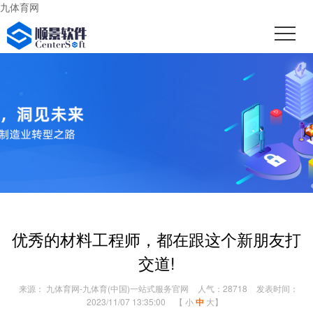
九体育网
优秀的材料工程师，都在跟这个新朋友打
交道!
来源： 九体育网-九体育(中国)一站式服务官网
人气：28718
发表时间：
2023/11/07 13:35:00
【
小
中
大
】